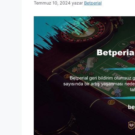
Temmuz 10, 2024
yazar
Betperial