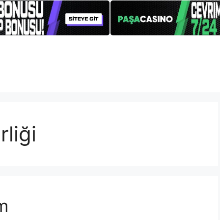
rliği
im