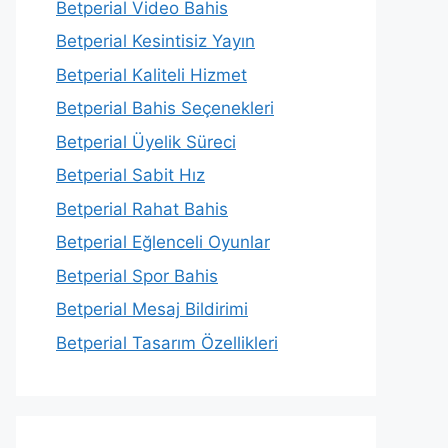
Betperial Video Bahis
Betperial Kesintisiz Yayın
Betperial Kaliteli Hizmet
Betperial Bahis Seçenekleri
Betperial Üyelik Süreci
Betperial Sabit Hız
Betperial Rahat Bahis
Betperial Eğlenceli Oyunlar
Betperial Spor Bahis
Betperial Mesaj Bildirimi
Betperial Tasarım Özellikleri