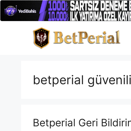
İçeriğe
atla
betperial güvenili
Betperial Geri Bildir