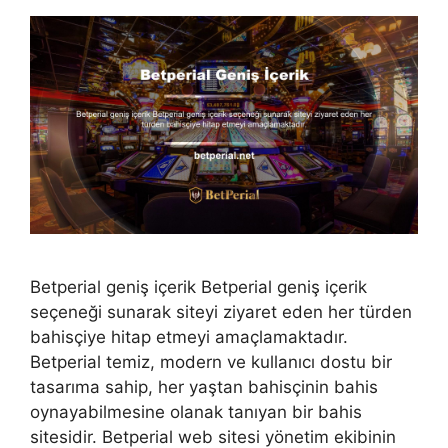
Betperial geniş içerik Betperial geniş içerik
seçeneği sunarak siteyi ziyaret eden her türden
bahisçiye hitap etmeyi amaçlamaktadır.
Betperial temiz, modern ve kullanıcı dostu bir
tasarıma sahip, her yaştan bahisçinin bahis
oynayabilmesine olanak tanıyan bir bahis
sitesidir. Betperial web sitesi yönetim ekibinin