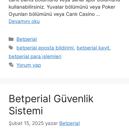
kullanabilirsiniz. Yuvalar bölümünü veya Poker
Oyunları bölümünü veya Canlı Casino …
Devamını oku
Kategoriler
Betperial
Etiketler
betperial eposta bildirimi
,
betperial kayit
,
betperial para i̇şlemleri
Yorum yap
Betperial Güvenlik
Sistemi
Şubat 15, 2025
yazar
Betperial