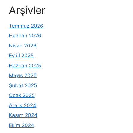
Arşivler
Temmuz 2026
Haziran 2026
Nisan 2026
Eylül 2025
Haziran 2025
Mayıs 2025
Şubat 2025
Ocak 2025
Aralık 2024
Kasım 2024
Ekim 2024