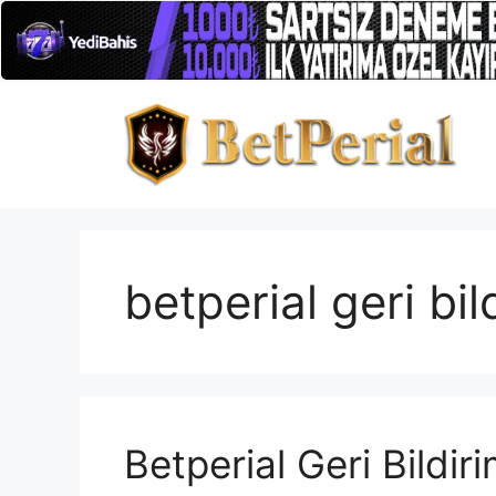
İçeriğe
atla
betperial geri bil
Betperial Geri Bildir