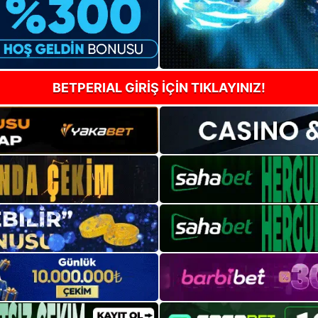
BETPERIAL GİRİŞ İÇİN TIKLAYINIZ!