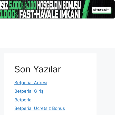
Son Yazılar
Betperial Adresi
Betperial Giriş
Betperial
Betperial Ücretsiz Bonus