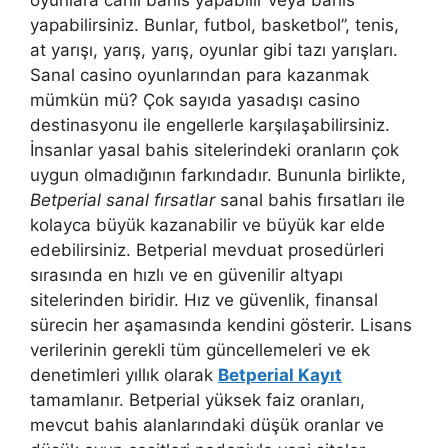
yapabilirsiniz. Bunlar, futbol, basketbol”, tenis,
at yarışı, yarış, yarış, oyunlar gibi tazı yarışları.
Sanal casino oyunlarından para kazanmak
mümkün mü? Çok sayıda yasadışı casino
destinasyonu ile engellerle karşılaşabilirsiniz.
İnsanlar yasal bahis sitelerindeki oranların çok
uygun olmadığının farkındadır. Bununla birlikte,
Betperial sanal fırsatlar
sanal bahis fırsatları ile
kolayca büyük kazanabilir ve büyük kar elde
edebilirsiniz. Betperial mevduat prosedürleri
sırasında en hızlı ve en güvenilir altyapı
sitelerinden biridir. Hız ve güvenlik, finansal
sürecin her aşamasında kendini gösterir. Lisans
verilerinin gerekli tüm güncellemeleri ve ek
denetimleri yıllık olarak
Betperial Kayıt
tamamlanır. Betperial yüksek faiz oranları,
mevcut bahis alanlarındaki düşük oranlar ve