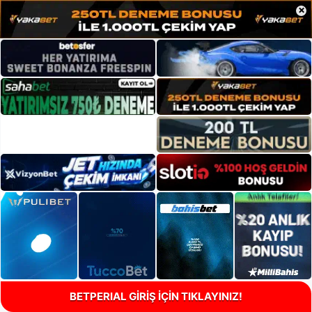
×
BETPERIAL GİRİŞ İÇİN TIKLAYINIZ!