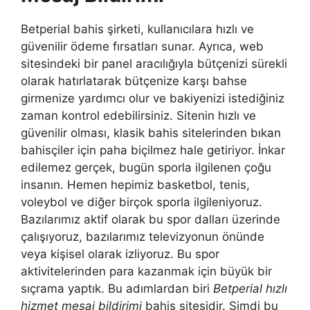
Betperial bahis şirketi, kullanıcılara hızlı ve
güvenilir ödeme fırsatları sunar. Ayrıca, web
sitesindeki bir panel aracılığıyla bütçenizi sürekli
olarak hatırlatarak bütçenize karşı bahse
girmenize yardımcı olur ve bakiyenizi istediğiniz
zaman kontrol edebilirsiniz. Sitenin hızlı ve
güvenilir olması, klasik bahis sitelerinden bıkan
bahisçiler için paha biçilmez hale getiriyor. İnkar
edilemez gerçek, bugün sporla ilgilenen çoğu
insanın. Hemen hepimiz basketbol, tenis,
voleybol ve diğer birçok sporla ilgileniyoruz.
Bazılarımız aktif olarak bu spor dalları üzerinde
çalışıyoruz, bazılarımız televizyonun önünde
veya kişisel olarak izliyoruz. Bu spor
aktivitelerinden para kazanmak için büyük bir
sıçrama yaptık. Bu adımlardan biri
Betperial hızlı
hizmet mesaj bildirimi
bahis sitesidir. Şimdi bu