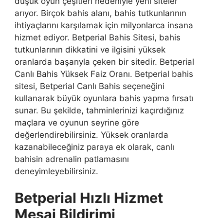
düşük oyun çeşitleri nedeniyle yeni siteler
arıyor. Birçok bahis alanı, bahis tutkunlarının
ihtiyaçlarını karşılamak için milyonlarca insana
hizmet ediyor. Betperial Bahis Sitesi, bahis
tutkunlarının dikkatini ve ilgisini yüksek
oranlarda başarıyla çeken bir sitedir. Betperial
Canlı Bahis Yüksek Faiz Oranı. Betperial bahis
sitesi, Betperial Canlı Bahis seçeneğini
kullanarak büyük oyunlara bahis yapma fırsatı
sunar. Bu şekilde, tahminlerinizi kaçırdığınız
maçlara ve oyunun seyrine göre
değerlendirebilirsiniz. Yüksek oranlarda
kazanabileceğiniz paraya ek olarak, canlı
bahisin adrenalin patlamasını
deneyimleyebilirsiniz.
Betperial Hızlı Hizmet
Mesaj Bildirimi