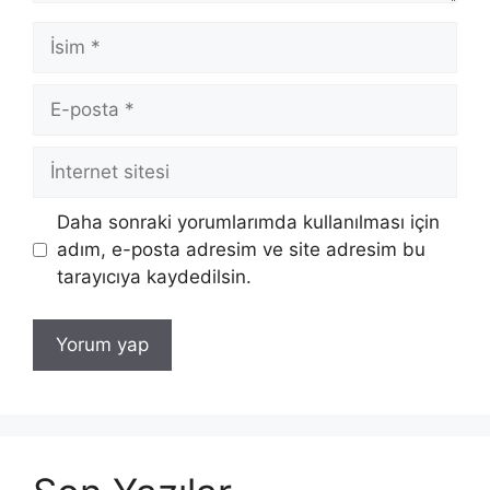
İsim
E-
posta
İnternet
sitesi
Daha sonraki yorumlarımda kullanılması için
adım, e-posta adresim ve site adresim bu
tarayıcıya kaydedilsin.