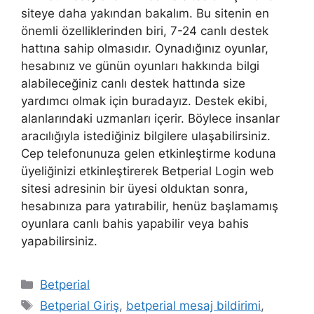
siteye daha yakından bakalım. Bu sitenin en
önemli özelliklerinden biri, 7-24 canlı destek
hattına sahip olmasıdır. Oynadığınız oyunlar,
hesabınız ve günün oyunları hakkında bilgi
alabileceğiniz canlı destek hattında size
yardımcı olmak için buradayız. Destek ekibi,
alanlarındaki uzmanları içerir. Böylece insanlar
aracılığıyla istediğiniz bilgilere ulaşabilirsiniz.
Cep telefonunuza gelen etkinleştirme koduna
üyeliğinizi etkinleştirerek Betperial Login web
sitesi adresinin bir üyesi olduktan sonra,
hesabınıza para yatırabilir, henüz başlamamış
oyunlara canlı bahis yapabilir veya bahis
yapabilirsiniz.
Kategoriler
Betperial
Etiketler
Betperial Giriş
,
betperial mesaj bildirimi
,