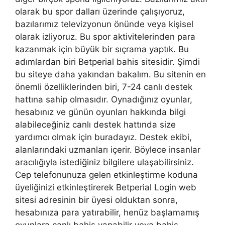
olarak bu spor dalları üzerinde çalışıyoruz,
bazılarımız televizyonun önünde veya kişisel
olarak izliyoruz. Bu spor aktivitelerinden para
kazanmak için büyük bir sıçrama yaptık. Bu
adımlardan biri Betperial bahis sitesidir. Şimdi
bu siteye daha yakından bakalım. Bu sitenin en
önemli özelliklerinden biri, 7-24 canlı destek
hattına sahip olmasıdır. Oynadığınız oyunlar,
hesabınız ve günün oyunları hakkında bilgi
alabileceğiniz canlı destek hattında size
yardımcı olmak için buradayız. Destek ekibi,
alanlarındaki uzmanları içerir. Böylece insanlar
aracılığıyla istediğiniz bilgilere ulaşabilirsiniz.
Cep telefonunuza gelen etkinleştirme koduna
üyeliğinizi etkinleştirerek Betperial Login web
sitesi adresinin bir üyesi olduktan sonra,
hesabınıza para yatırabilir, henüz başlamamış
oyunlara canlı bahis yapabilir veya bahis