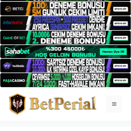
İçeriğe
atla
Menü