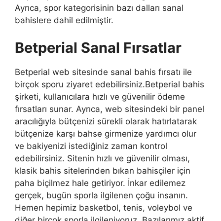
Ayrıca, spor kategorisinin bazı dalları sanal
bahislere dahil edilmiştir.
Betperial Sanal Fırsatlar
Betperial web sitesinde sanal bahis fırsatı ile
birçok sporu ziyaret edebilirsiniz.Betperial bahis
şirketi, kullanıcılara hızlı ve güvenilir ödeme
fırsatları sunar. Ayrıca, web sitesindeki bir panel
aracılığıyla bütçenizi sürekli olarak hatırlatarak
bütçenize karşı bahse girmenize yardımcı olur
ve bakiyenizi istediğiniz zaman kontrol
edebilirsiniz. Sitenin hızlı ve güvenilir olması,
klasik bahis sitelerinden bıkan bahisçiler için
paha biçilmez hale getiriyor. İnkar edilemez
gerçek, bugün sporla ilgilenen çoğu insanın.
Hemen hepimiz basketbol, tenis, voleybol ve
diğer birçok sporla ilgileniyoruz. Bazılarımız aktif