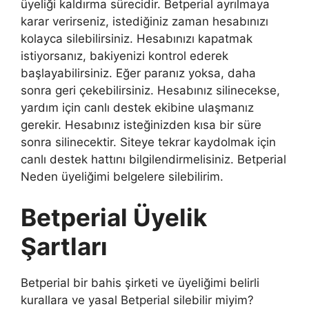
üyeliği kaldırma sürecidir. Betperial ayrılmaya
karar verirseniz, istediğiniz zaman hesabınızı
kolayca silebilirsiniz. Hesabınızı kapatmak
istiyorsanız, bakiyenizi kontrol ederek
başlayabilirsiniz. Eğer paranız yoksa, daha
sonra geri çekebilirsiniz. Hesabınız silinecekse,
yardım için canlı destek ekibine ulaşmanız
gerekir. Hesabınız isteğinizden kısa bir süre
sonra silinecektir. Siteye tekrar kaydolmak için
canlı destek hattını bilgilendirmelisiniz. Betperial
Neden üyeliğimi belgelere silebilirim.
Betperial Üyelik
Şartları
Betperial bir bahis şirketi ve üyeliğimi belirli
kurallara ve yasal Betperial silebilir miyim?