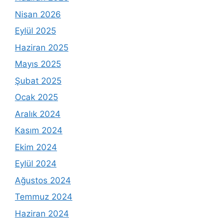
Nisan 2026
Eylül 2025
Haziran 2025
Mayıs 2025
Şubat 2025
Ocak 2025
Aralık 2024
Kasım 2024
Ekim 2024
Eylül 2024
Ağustos 2024
Temmuz 2024
Haziran 2024