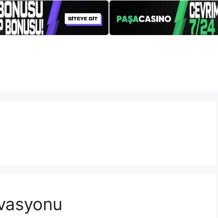
ivasyonu