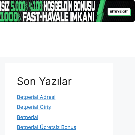
Son Yazılar
Betperial Adresi
Betperial Giriş
Betperial
Betperial Ücretsiz Bonus