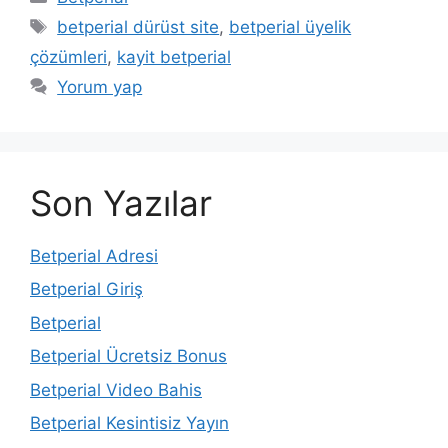
Etiketler
betperial dürüst site
,
betperial üyelik
çözümleri
,
kayit betperial
Yorum yap
Son Yazılar
Betperial Adresi
Betperial Giriş
Betperial
Betperial Ücretsiz Bonus
Betperial Video Bahis
Betperial Kesintisiz Yayın