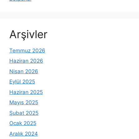
Arşivler
Temmuz 2026
Haziran 2026
Nisan 2026
Eylül 2025
Haziran 2025
Mayıs 2025
Şubat 2025
Ocak 2025
Aralık 2024