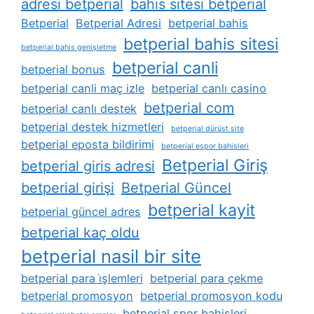
adresi betperial
bahis sitesi betperial
Betperial
Betperial Adresi
betperial bahis
betperial bahis sitesi
betperial bahis genişletme
betperial canli
betperial bonus
betperial canli maç izle
betperial canlı casino
betperial com
betperial canlı destek
betperial destek hizmetleri
betperial dürüst site
betperial eposta bildirimi
betperial espor bahisleri
Betperial Giriş
betperial giris adresi
betperial girişi
Betperial Güncel
betperial kayit
betperial güncel adres
betperial kaç oldu
betperial nasil bir site
betperial para i̇şlemleri
betperial para çekme
betperial promosyon
betperial promosyon kodu
betperial spor bahisleri