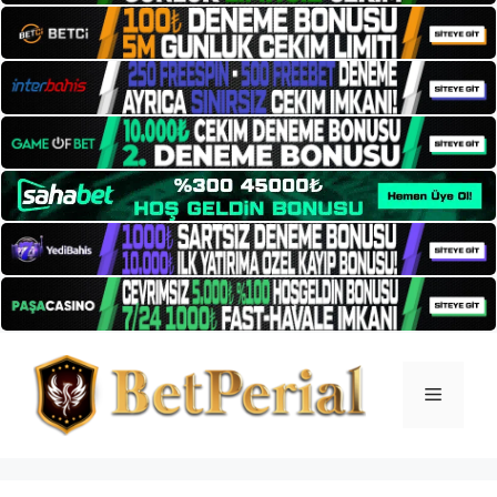
İçeriğe
atla
Menü