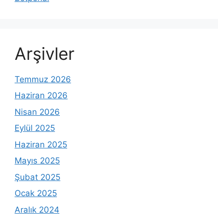
Arşivler
Temmuz 2026
Haziran 2026
Nisan 2026
Eylül 2025
Haziran 2025
Mayıs 2025
Şubat 2025
Ocak 2025
Aralık 2024