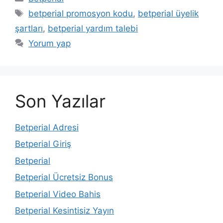
Etiketler
betperial promosyon kodu
,
betperial üyelik
şartları
,
betperial yardım talebi
Yorum yap
Son Yazılar
Betperial Adresi
Betperial Giriş
Betperial
Betperial Ücretsiz Bonus
Betperial Video Bahis
Betperial Kesintisiz Yayın