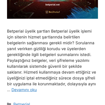
Betperial üyelik şartları Betperial üyelik işlemi
için sitenin hizmet şartlarında belirtilen
belgelerin sağlanması gerekli midir? Sorularına
yanıt verirken gizliliği korudu ve üyelerden
gerektiğinde ilgili belgeleri sunmalarını istedi.
Paylaştığınız belgeler, veri şifreleme yazılımı
kullanılarak sistemde güvenli bir şekilde
saklanır. Hizmeti kullanmaya devam ettiğiniz ve
üyeliğinizi iptal etmediğiniz sürece dosya şifreli
bir uygulama ile korunmaktadır, dolayısıyla aynı
…
Devamını oku
Kategoriler
Betperial