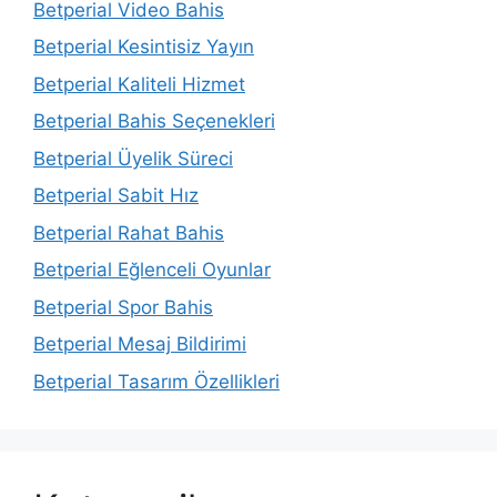
Betperial Video Bahis
Betperial Kesintisiz Yayın
Betperial Kaliteli Hizmet
Betperial Bahis Seçenekleri
Betperial Üyelik Süreci
Betperial Sabit Hız
Betperial Rahat Bahis
Betperial Eğlenceli Oyunlar
Betperial Spor Bahis
Betperial Mesaj Bildirimi
Betperial Tasarım Özellikleri