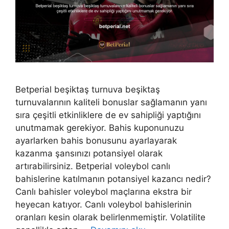
Betperial beşiktaş turnuva beşiktaş
turnuvalarının kaliteli bonuslar sağlamanın yanı
sıra çeşitli etkinliklere de ev sahipliği yaptığını
unutmamak gerekiyor. Bahis kuponunuzu
ayarlarken bahis bonusunu ayarlayarak
kazanma şansınızı potansiyel olarak
artırabilirsiniz. Betperial voleybol canlı
bahislerine katılmanın potansiyel kazancı nedir?
Canlı bahisler voleybol maçlarına ekstra bir
heyecan katıyor. Canlı voleybol bahislerinin
oranları kesin olarak belirlenmemiştir. Volatilite