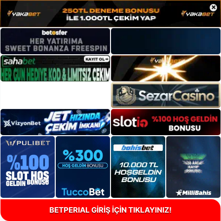
×
BETPERIAL GİRİŞ İÇİN TIKLAYINIZ!