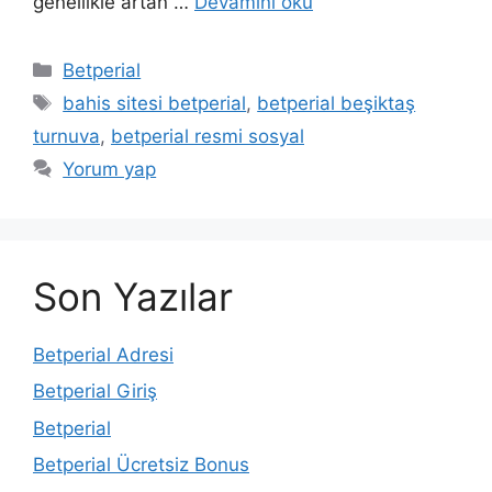
genellikle artan …
Devamını oku
Kategoriler
Betperial
Etiketler
bahis sitesi betperial
,
betperial beşiktaş
turnuva
,
betperial resmi sosyal
Yorum yap
Son Yazılar
Betperial Adresi
Betperial Giriş
Betperial
Betperial Ücretsiz Bonus