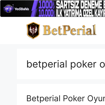
İçeriğe
atla
betperial poker o
Betperial Poker Oyun