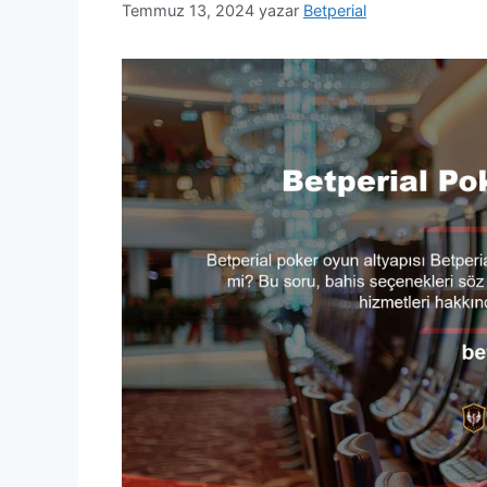
Temmuz 13, 2024
yazar
Betperial