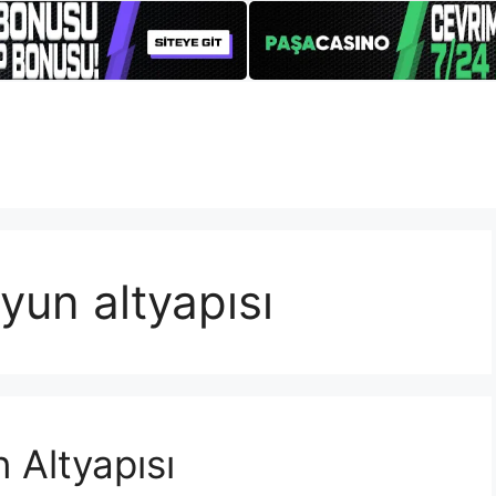
yun altyapısı
 Altyapısı