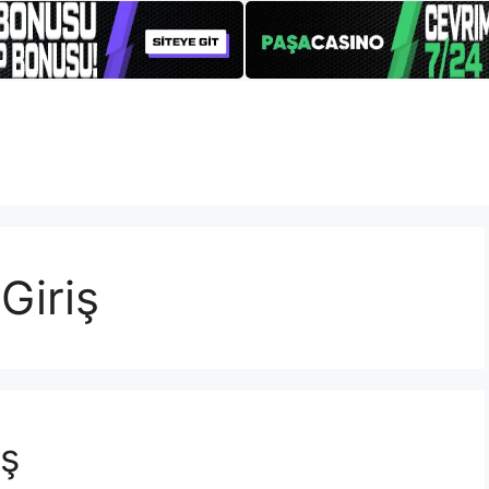
Giriş
iş