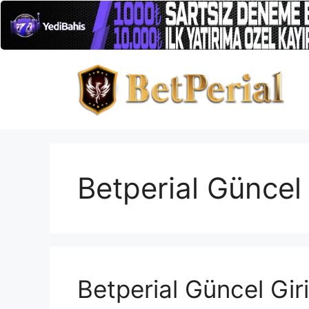
İçeriğe
atla
Betperial Güncel 
Betperial Güncel Gir