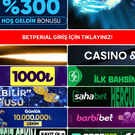
BETPERIAL GİRİŞ İÇİN TIKLAYINIZ!