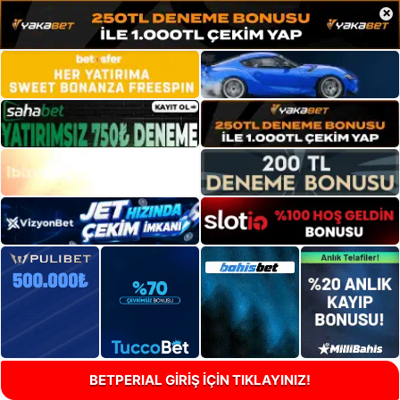
×
BETPERIAL GİRİŞ İÇİN TIKLAYINIZ!