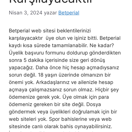
Nisan 3, 2024
yazar
Betperial
Betperial web sitesi beklentilerinizi
karşılayacaktır üye olun ve işiniz bitti. Betperial
kaydı kısa sürede tamamlanabilir. Ne kadar?
Üyelik başvuru formunu doldurup gönderdikten
sonra 5 dakika içerisinde size geri dönüş
yapacağız. Daha önce hiç hesap açmadıysanız
sorun değil. 18 yaşın üzerinde olmanızın bir
önemi yok. Arkadaşlarınız ve ailenizle hesap
açmaya çalışmazsanız sorun olmaz. Hiçbir şey
ödemenize gerek yok. Üye olmak için para
ödemeniz gereken bir site değil. Dosya
göndermek veya üyelikleri doğrulamak için bir
web siteleri yok. Spor bahislerine veya web
sitesinde canlı olarak bahis oynayabilirsiniz.