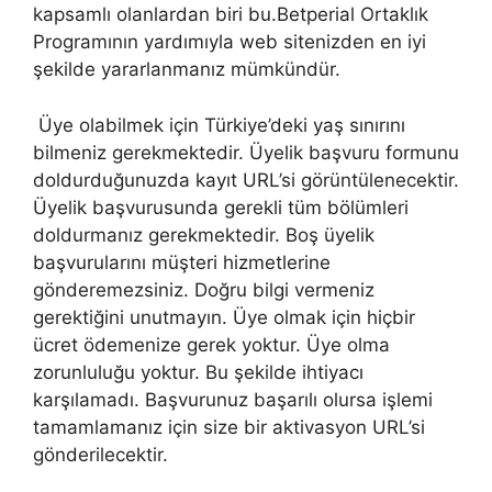
kapsamlı olanlardan biri bu.Betperial Ortaklık
Programının yardımıyla web sitenizden en iyi
şekilde yararlanmanız mümkündür.
Üye olabilmek için Türkiye’deki yaş sınırını
bilmeniz gerekmektedir. Üyelik başvuru formunu
doldurduğunuzda kayıt URL’si görüntülenecektir.
Üyelik başvurusunda gerekli tüm bölümleri
doldurmanız gerekmektedir. Boş üyelik
başvurularını müşteri hizmetlerine
gönderemezsiniz. Doğru bilgi vermeniz
gerektiğini unutmayın. Üye olmak için hiçbir
ücret ödemenize gerek yoktur. Üye olma
zorunluluğu yoktur. Bu şekilde ihtiyacı
karşılamadı. Başvurunuz başarılı olursa işlemi
tamamlamanız için size bir aktivasyon URL’si
gönderilecektir.