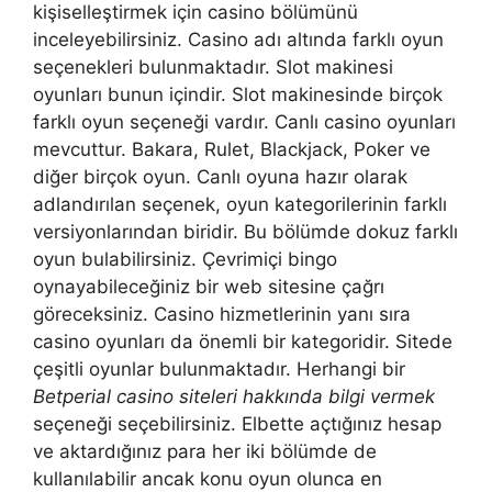
kişiselleştirmek için casino bölümünü
inceleyebilirsiniz. Casino adı altında farklı oyun
seçenekleri bulunmaktadır. Slot makinesi
oyunları bunun içindir. Slot makinesinde birçok
farklı oyun seçeneği vardır. Canlı casino oyunları
mevcuttur. Bakara, Rulet, Blackjack, Poker ve
diğer birçok oyun. Canlı oyuna hazır olarak
adlandırılan seçenek, oyun kategorilerinin farklı
versiyonlarından biridir. Bu bölümde dokuz farklı
oyun bulabilirsiniz. Çevrimiçi bingo
oynayabileceğiniz bir web sitesine çağrı
göreceksiniz. Casino hizmetlerinin yanı sıra
casino oyunları da önemli bir kategoridir. Sitede
çeşitli oyunlar bulunmaktadır. Herhangi bir
Betperial casino siteleri hakkında bilgi vermek
seçeneği seçebilirsiniz. Elbette açtığınız hesap
ve aktardığınız para her iki bölümde de
kullanılabilir ancak konu oyun olunca en