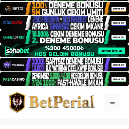
İçeriğe
atla
Menü