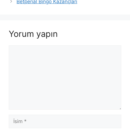
Betperial Bingo Kazançları
Yorum yapın
Yorum
İsim