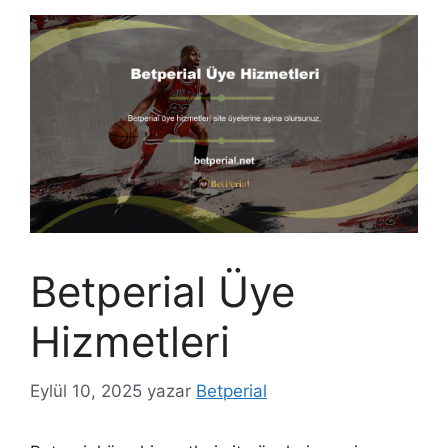
Betperial Üye
Hizmetleri
Eylül 10, 2025
yazar
Betperial