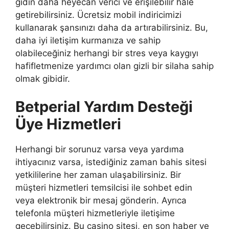
gidin daha heyecan verici ve erişilebilir hale
getirebilirsiniz. Ücretsiz mobil indiricimizi
kullanarak şansınızı daha da artırabilirsiniz. Bu,
daha iyi iletişim kurmanıza ve sahip
olabileceğiniz herhangi bir stres veya kaygıyı
hafifletmenize yardımcı olan gizli bir silaha sahip
olmak gibidir.
Betperial Yardım Desteği
Üye Hizmetleri
Herhangi bir sorunuz varsa veya yardıma
ihtiyacınız varsa, istediğiniz zaman bahis sitesi
yetkililerine her zaman ulaşabilirsiniz. Bir
müşteri hizmetleri temsilcisi ile sohbet edin
veya elektronik bir mesaj gönderin. Ayrıca
telefonla müşteri hizmetleriyle iletişime
geçebilirsiniz. Bu casino sitesi, en son haber ve