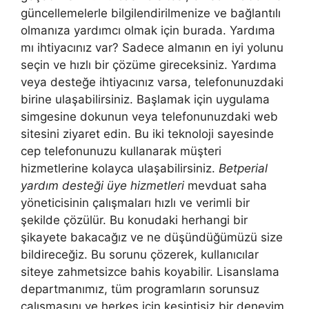
güncellemelerle bilgilendirilmenize ve bağlantılı
olmanıza yardımcı olmak için burada. Yardıma
mı ihtiyacınız var? Sadece almanın en iyi yolunu
seçin ve hızlı bir çözüme gireceksiniz. Yardıma
veya desteğe ihtiyacınız varsa, telefonunuzdaki
birine ulaşabilirsiniz. Başlamak için uygulama
simgesine dokunun veya telefonunuzdaki web
sitesini ziyaret edin. Bu iki teknoloji sayesinde
cep telefonunuzu kullanarak müşteri
hizmetlerine kolayca ulaşabilirsiniz.
Betperial
yardım desteği üye hizmetleri
mevduat saha
yöneticisinin çalışmaları hızlı ve verimli bir
şekilde çözülür. Bu konudaki herhangi bir
şikayete bakacağız ve ne düşündüğümüzü size
bildireceğiz. Bu sorunu çözerek, kullanıcılar
siteye zahmetsizce bahis koyabilir. Lisanslama
departmanımız, tüm programların sorunsuz
çalışmasını ve herkes için kesintisiz bir deneyim