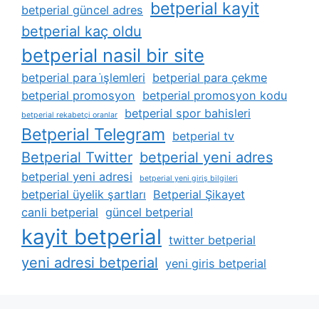
betperial kayit
betperial güncel adres
betperial kaç oldu
betperial nasil bir site
betperial para i̇şlemleri
betperial para çekme
betperial promosyon
betperial promosyon kodu
betperial spor bahisleri
betperial rekabetçi oranlar
Betperial Telegram
betperial tv
Betperial Twitter
betperial yeni adres
betperial yeni adresi
betperial yeni giriş bilgileri
betperial üyelik şartları
Betperial Şikayet
canli betperial
güncel betperial
kayit betperial
twitter betperial
yeni adresi betperial
yeni giris betperial