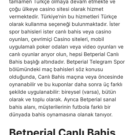
tamamen Türkçe olmaya devam etmekte ve
çoğu ülkeye casino sitesi olarak hizmet
vermektedir. Türkiye’nin bu hizmetleri Türkçe
olarak kullanma seçeneği bulunmaktadır. İster
spor bahisleri ister canlı bahis veya casino
oyunları, çevrimiçi Casino siteleri, mobil
uygulamalı poker odaları veya video oyunları ve
canlı oyunlar arıyor olun, hepsi Betperial Canlı
Bahis başlığı altındadır. Betperial Telegram Spor
bölümündeki maç bahisleri söz konusu
olduğunda, Canlı Bahis maçına veya öncesinde
oynanabilir ve bu kuponlar daha sonra üç farklı
şekilde uygulanabilir: bireysel (varsa), bütün
olarak ve toplu olarak. Ayrıca Betperial sanal
bahis alanı, müşterilerinin futbola farklı bir
dünyada bahis oynamasına olanak tanıyor.
Betperial Canlı Bahis