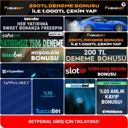
×
BETPERIAL GİRİŞ İÇİN TIKLAYINIZ!