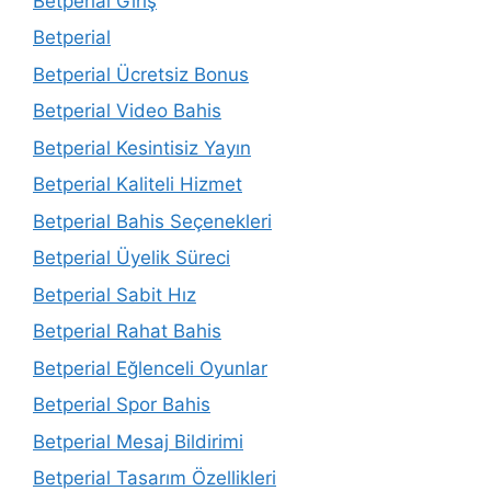
Betperial Giriş
Betperial
Betperial Ücretsiz Bonus
Betperial Video Bahis
Betperial Kesintisiz Yayın
Betperial Kaliteli Hizmet
Betperial Bahis Seçenekleri
Betperial Üyelik Süreci
Betperial Sabit Hız
Betperial Rahat Bahis
Betperial Eğlenceli Oyunlar
Betperial Spor Bahis
Betperial Mesaj Bildirimi
Betperial Tasarım Özellikleri