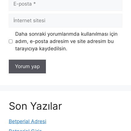
E-
posta
İnternet
sitesi
Daha sonraki yorumlarımda kullanılması için
adım, e-posta adresim ve site adresim bu
tarayıcıya kaydedilsin.
Son Yazılar
Betperial Adresi