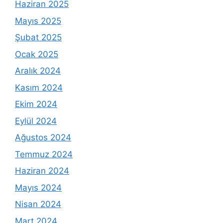
Haziran 2025
Mayıs 2025
Şubat 2025
Ocak 2025
Aralık 2024
Kasım 2024
Ekim 2024
Eylül 2024
Ağustos 2024
Temmuz 2024
Haziran 2024
Mayıs 2024
Nisan 2024
Mart 2024