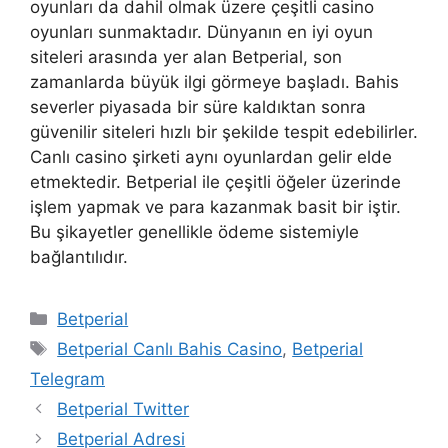
oyunları da dahil olmak üzere çeşitli casino
oyunları sunmaktadır. Dünyanın en iyi oyun
siteleri arasında yer alan Betperial, son
zamanlarda büyük ilgi görmeye başladı. Bahis
severler piyasada bir süre kaldıktan sonra
güvenilir siteleri hızlı bir şekilde tespit edebilirler.
Canlı casino şirketi aynı oyunlardan gelir elde
etmektedir. Betperial ile çeşitli öğeler üzerinde
işlem yapmak ve para kazanmak basit bir iştir.
Bu şikayetler genellikle ödeme sistemiyle
bağlantılıdır.
Kategoriler
Betperial
Etiketler
Betperial Canlı Bahis Casino
,
Betperial
Telegram
Betperial Twitter
Betperial Adresi