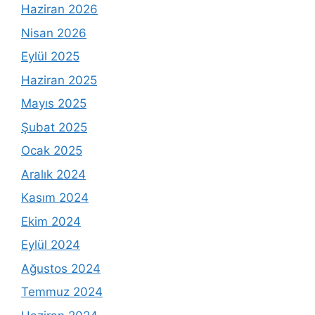
Haziran 2026
Nisan 2026
Eylül 2025
Haziran 2025
Mayıs 2025
Şubat 2025
Ocak 2025
Aralık 2024
Kasım 2024
Ekim 2024
Eylül 2024
Ağustos 2024
Temmuz 2024