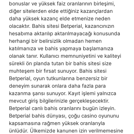
bonuslar ve yüksek faiz oranlarının birleşimi,
diğer sitelerden elde ettiğiniz kazançlardan
daha yüksek kazanç elde etmenize neden
olacaktır. Bahis sitesi Betperial, kazancınızın
hesabıma aktarılıp aktarılmayacağı konusunda
herhangi bir belirsizlik olmadan hemen
katılmanıza ve bahis yapmaya başlamanıza
olanak tanır. Kullanıcı memnuniyetini ve kaliteyi
sürekli ön planda tutan bir bahis sitesi size
muhteşem bir fırsat sunuyor. Bahis sitesi
Betperial, oyun tutkunlarına benzersiz bir
deneyim sunarak onlara daha fazla para
kazanma şansı sunuyor. Kayıt işlemi yalnızca
mevcut giriş bilgilerinizle gerçekleşecektir.
Betperial canlı bahis oranlarını bugün izleyin.
Betperial bahis dünyası, çoğu casino oyununu
kapsamasına rağmen yüksek oranlarıyla
ünlüdür. Ülkemizde kanunen izin verilmemesine