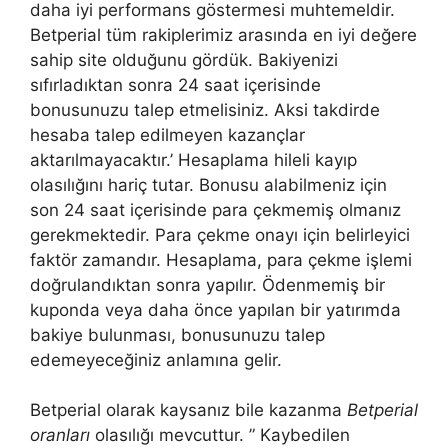
daha iyi performans göstermesi muhtemeldir.
Betperial tüm rakiplerimiz arasında en iyi değere
sahip site olduğunu gördük. Bakiyenizi
sıfırladıktan sonra 24 saat içerisinde
bonusunuzu talep etmelisiniz. Aksi takdirde
hesaba talep edilmeyen kazançlar
aktarılmayacaktır.’ Hesaplama hileli kayıp
olasılığını hariç tutar. Bonusu alabilmeniz için
son 24 saat içerisinde para çekmemiş olmanız
gerekmektedir. Para çekme onayı için belirleyici
faktör zamandır. Hesaplama, para çekme işlemi
doğrulandıktan sonra yapılır. Ödenmemiş bir
kuponda veya daha önce yapılan bir yatırımda
bakiye bulunması, bonusunuzu talep
edemeyeceğiniz anlamına gelir.
Betperial olarak kaysanız bile kazanma
Betperial
oranları
olasılığı mevcuttur. ” Kaybedilen