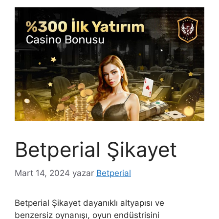
Betperial Şikayet
Mart 14, 2024
yazar
Betperial
Betperial Şikayet dayanıklı altyapısı ve
benzersiz oynanışı, oyun endüstrisini