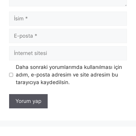
İsim
E-
posta
İnternet
sitesi
Daha sonraki yorumlarımda kullanılması için
adım, e-posta adresim ve site adresim bu
tarayıcıya kaydedilsin.