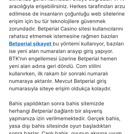
aracılığıyla erişebilirsiniz. Herkes tarafından arzu
edilmese de insanların çoğunluğu web sitelerine
erişim için bu tür teknolojilere güvenmek
zorundadır. Betperial Casino sitesi kullanıcılarını
rahatsız etmemek istemesine rağmen bazıları
Betperial şikayet
bu yöntemi kullanıyor, bazıları
ise yeni alan numaraları arayıp giriş yapıyor.
BTK’nın engellemesi üzerine Betperial hemen
yeni alan adına geri döndü. Com stilini
kullanırken, ilk rakam bir sonraki numaralı
numaraya aktarılır. Mevcut Betperial giriş
numarasıyla siteye erişim oldukça kolaydır.
Bahis yapıldıktan sonra bahis sitemizde
herhangi
Betperial bağlantı
bir alışveriş
yapmanıza izin verilmemektedir. Gerçek bahis,
yasa dışı bahis sitesinde oyun başladıktan
sonra başlar. Canlı bahis, oyunun akışına uyum