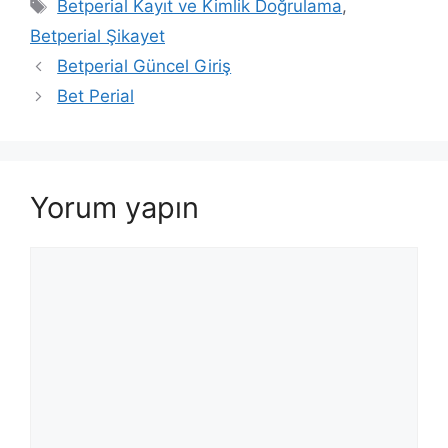
Etiketler
Betperial Kayıt ve Kimlik Doğrulama
,
Betperial Şikayet
Betperial Güncel Giriş
Bet Perial
Yorum yapın
Yorum