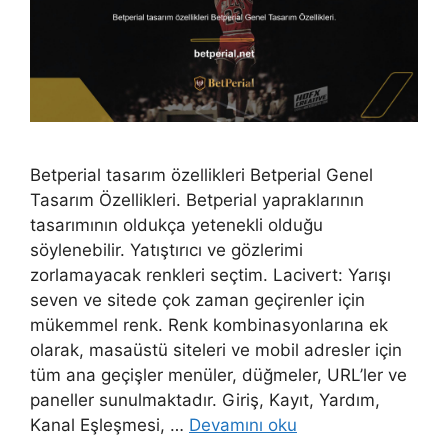
Betperial tasarım özellikleri Betperial Genel
Tasarım Özellikleri. Betperial yapraklarının
tasarımının oldukça yetenekli olduğu
söylenebilir. Yatıştırıcı ve gözlerimi
zorlamayacak renkleri seçtim. Lacivert: Yarışı
seven ve sitede çok zaman geçirenler için
mükemmel renk. Renk kombinasyonlarına ek
olarak, masaüstü siteleri ve mobil adresler için
tüm ana geçişler menüler, düğmeler, URL’ler ve
paneller sunulmaktadır. Giriş, Kayıt, Yardım,
Kanal Eşleşmesi, …
Devamını oku