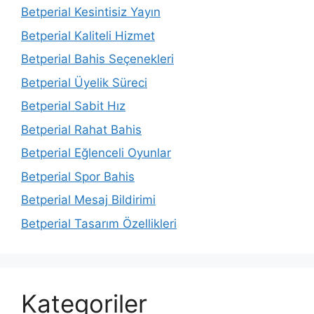
Betperial Kesintisiz Yayın
Betperial Kaliteli Hizmet
Betperial Bahis Seçenekleri
Betperial Üyelik Süreci
Betperial Sabit Hız
Betperial Rahat Bahis
Betperial Eğlenceli Oyunlar
Betperial Spor Bahis
Betperial Mesaj Bildirimi
Betperial Tasarım Özellikleri
Kategoriler