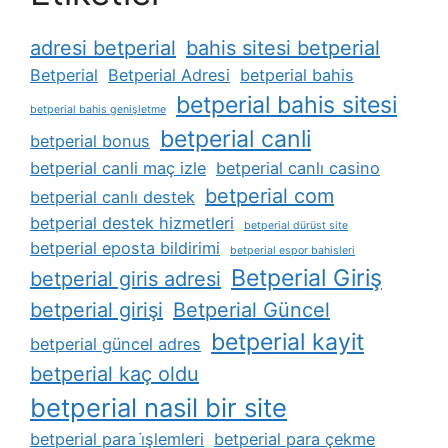
adresi betperial
bahis sitesi betperial
Betperial
Betperial Adresi
betperial bahis
betperial bahis sitesi
betperial bahis genişletme
betperial canli
betperial bonus
betperial canli maç izle
betperial canlı casino
betperial com
betperial canlı destek
betperial destek hizmetleri
betperial dürüst site
betperial eposta bildirimi
betperial espor bahisleri
Betperial Giriş
betperial giris adresi
betperial girişi
Betperial Güncel
betperial kayit
betperial güncel adres
betperial kaç oldu
betperial nasil bir site
betperial para i̇şlemleri
betperial para çekme