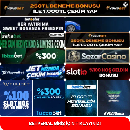
×
BETPERIAL GİRİŞ İÇİN TIKLAYINIZ!