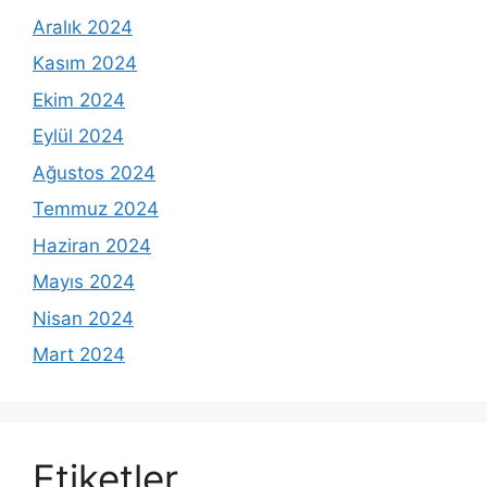
Aralık 2024
Kasım 2024
Ekim 2024
Eylül 2024
Ağustos 2024
Temmuz 2024
Haziran 2024
Mayıs 2024
Nisan 2024
Mart 2024
Etiketler