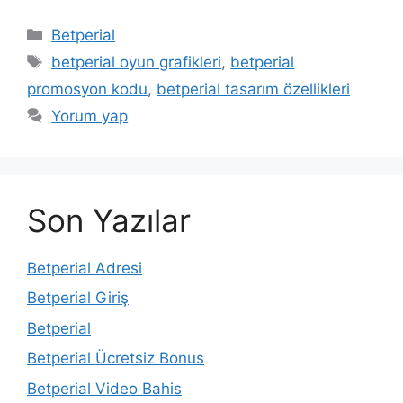
Kategoriler
Betperial
Etiketler
betperial oyun grafikleri
,
betperial
promosyon kodu
,
betperial tasarım özellikleri
Yorum yap
Son Yazılar
Betperial Adresi
Betperial Giriş
Betperial
Betperial Ücretsiz Bonus
Betperial Video Bahis