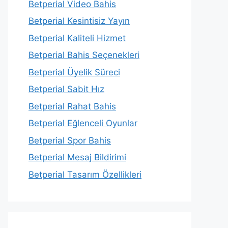
Betperial Video Bahis
Betperial Kesintisiz Yayın
Betperial Kaliteli Hizmet
Betperial Bahis Seçenekleri
Betperial Üyelik Süreci
Betperial Sabit Hız
Betperial Rahat Bahis
Betperial Eğlenceli Oyunlar
Betperial Spor Bahis
Betperial Mesaj Bildirimi
Betperial Tasarım Özellikleri