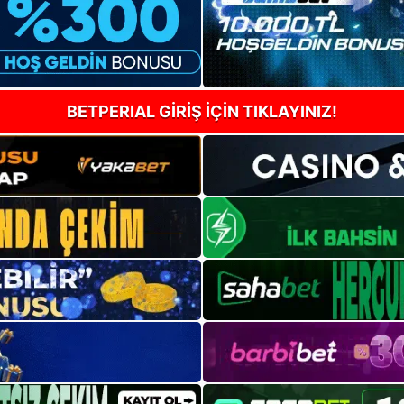
BETPERIAL GİRİŞ İÇİN TIKLAYINIZ!